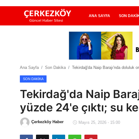
ANA SAYFA
SON DAKI
Ana Sayfa
Son Dakika
Ana Sayfa
Son Dakika
Tekirdağ'da Naip Barajı'nda doluluk or
Ekonomi Haberleri
SON DAKIKA
Magazin Haberleri
Tekirdağ'da Naip Baraj
Spor Haberleri
yüzde 24'e çıktı; su ke
Teknoloji Haberleri
Çerkezköy Haber
Mayıs 25, 2026 - 15:00
Dünya Haberleri