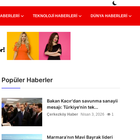
HABERLERI
TEKNOLOJI HABERLERI
DÜNYA HABERLERI
Popüler Haberler
Bakan Kacır'dan savunma sanayii
mesajı: Türkiye'nin tek...
Çerkezköy Haber
Nisan 3, 2026
1
Marmara’nın Mavi Bayrak lideri