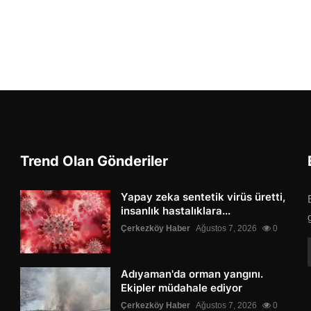
Trend Olan Gönderiler
Yapay zeka sentetik virüs üretti,
insanlık hastalıklara...
Çerkezköy Haber
Ağustos 7, 2026
0
Adıyaman'da orman yangını.
Ekipler müdahale ediyor
Çerkezköy Haber
Ağustos 7, 2026
0