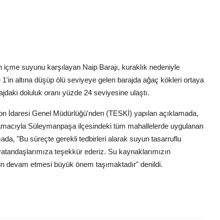
n içme suyunu karşılayan Naip Barajı, kuraklık nedeniyle
'in altına düşüp ölü seviyeye gelen barajda ağaç kökleri ortaya
arajdaki doluluk oranı yüzde 24 seviyesine ulaştı.
on İdaresi Genel Müdürlüğü'nden (TESKİ) yapılan açıklamada,
ı amacıyla Süleymanpaşa ilçesindeki tüm mahallelerde uygulanan
mada, "Bu süreçte gerekli tedbirleri alarak suyun tasarruflu
vatandaşlarımıza teşekkür ederiz. Su kaynaklarımızın
inin devam etmesi büyük önem taşımaktadır" denildi.