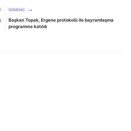
I
SONRAKI
k
Başkan Topak, Ergene protokolü ile bayramlaşma
programına katıldı