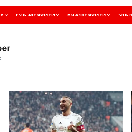
KA
EKONOMI HABERLERI
MAGAZIN HABERLERI
SPOR 
ber
o