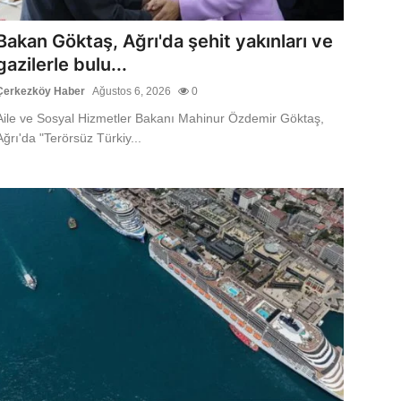
Bakan Göktaş, Ağrı'da şehit yakınları ve
gazilerle bulu...
Çerkezköy Haber
Ağustos 6, 2026
0
Aile ve Sosyal Hizmetler Bakanı Mahinur Özdemir Göktaş,
Ağrı'da "Terörsüz Türkiy...