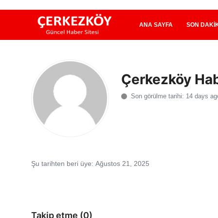
ANA SAYFA
SON DAKI
Ana Sayfa
Çerkezköy Ha
Son Dakika
Son görülme tarihi: 14 days ag
Ekonomi Haberleri
Magazin Haberleri
Spor Haberleri
Şu tarihten beri üye: Ağustos 21, 2025
Teknoloji Haberleri
Dünya Haberleri
Takip etme (0)