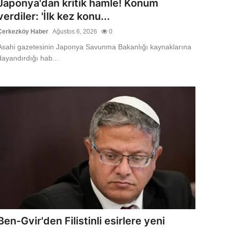
Japonya'dan kritik hamle! Konum
verdiler: 'İlk kez konu...
Çerkezköy Haber
Ağustos 6, 2026
0
​​​​​​​Asahi gazetesinin Japonya Savunma Bakanlığı kaynaklarına
dayandırdığı hab...
Ben-Gvir'den Filistinli esirlere yeni