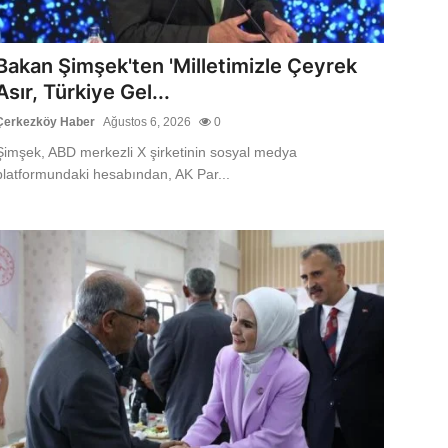
Bakan Şimşek'ten 'Milletimizle Çeyrek
Asır, Türkiye Gel...
Çerkezköy Haber
Ağustos 6, 2026
0
Şimşek, ABD merkezli X şirketinin sosyal medya
platformundaki hesabından, AK Par...