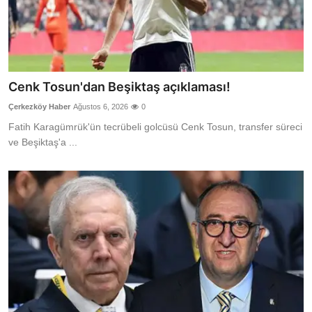
Cenk Tosun'dan Beşiktaş açıklaması!
Çerkezköy Haber
Ağustos 6, 2026
0
Fatih Karagümrük'ün tecrübeli golcüsü Cenk Tosun, transfer süreci
ve Beşiktaş'a ...