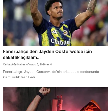
Fenerbahçe'den Jayden Oosterwolde için
sakatlık açıklam...
Çerkezköy Haber
Ağustos 6, 2026
0
Fenerbahçe, Jayden Oosterwolde'nin arka adale tendonunda
kısmi yırtık tespit edi...