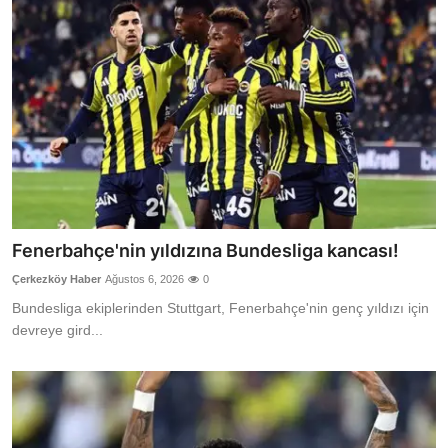
Fenerbahçe'nin yıldızına Bundesliga kancası!
Çerkezköy Haber
Ağustos 6, 2026
0
Bundesliga ekiplerinden Stuttgart, Fenerbahçe'nin genç yıldızı için
devreye gird...