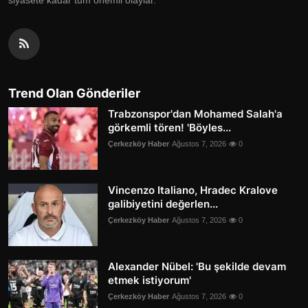
siyasete kadar tüm önemli olaylar.
Trend Olan Gönderiler
Trabzonspor'dan Mohamed Salah'a
görkemli tören! 'Böyles...
Çerkezköy Haber
Ağustos 7, 2026
0
Vincenzo Italiano, Hradec Kralove
galibiyetini değerlen...
Çerkezköy Haber
Ağustos 7, 2026
0
Alexander Nübel: 'Bu şekilde devam
etmek istiyorum'
Çerkezköy Haber
Ağustos 7, 2026
0