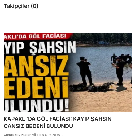
Takipçiler (0)
Çerkezköy
KAPAKLI'DA GÖL FACİASI: KAYIP ŞAHSIN
CANSIZ BEDENİ BULUNDU
Çerkezköy Haber
Ağustos 6, 2026
0