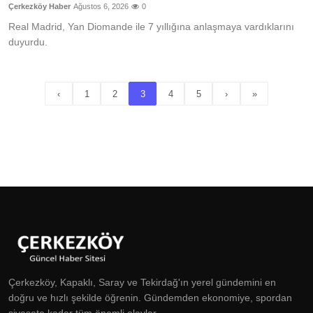
Çerkezköy Haber
Ağustos 6, 2026
0
Real Madrid, Yan Diomande ile 7 yıllığına anlaşmaya vardıklarını
duyurdu.
‹
1
2
3
4
5
›
»
Çerkezköy, Kapaklı, Saray ve Tekirdağ'ın yerel gündemini en
doğru ve hızlı şekilde öğrenin. Gündemden ekonomiye, spordan