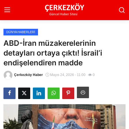
DÜNYA HABERLERI
Ana Sayfa
ABD-İran müzakerelerinin
detayları ortaya çıktı! İsrail’i
Son Dakika
endişelendiren madde
Ekonomi Haberleri
Çerkezköy Haber
Mayıs 24, 2026 - 11:00
0
Magazin Haberleri
Spor Haberleri
Teknoloji Haberleri
Dünya Haberleri