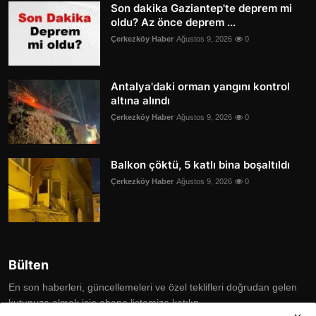
Son dakika Gaziantep'te deprem mi
oldu? Az önce deprem ...
Çerkezköy Haber
Ağustos 9, 2026
0
Antalya'daki orman yangını kontrol
altına alındı
Çerkezköy Haber
Ağustos 9, 2026
0
Balkon çöktü, 5 katlı bina boşaltıldı
Çerkezköy Haber
Ağustos 9, 2026
0
Bülten
En son haberleri, güncellemeleri ve özel teklifleri doğrudan gelen
kutunuza almak için abone listemize katılın