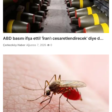
ABD basını ifşa etti! 'İran'ı cesaretlendirecek' diye d...
Çerkezköy Haber
Ağustos 7, 2026
0