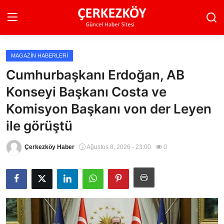
MAGAZIN HABERLERI
Ana Sayfa
Cumhurbaşkanı Erdoğan, AB
Konseyi Başkanı Costa ve
Son Dakika
Komisyon Başkanı von der Leyen
Ekonomi Haberleri
ile görüştü
Magazin Haberleri
Çerkezköy Haber
Ağustos 8, 2026 - 23:00
0
Spor Haberleri
Teknoloji Haberleri
Dünya Haberleri