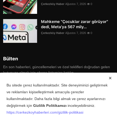
Çerkezköy Haber
Ağustos 7, 2026
0
Mahkeme "Çocuklar zarar görüyor"
dedi, Meta'ya 567 mily...
Çerkezköy Haber
Ağustos 7, 2026
0
Bülten
En son haberleri, güncellemeleri ve özel teklifleri doğrudan gelen
kutunuza almak için abone listemize katılın
Subscribe
Bu sitede çerez kullanılmaktadır. Site deneyiminizi geliştirmek
ve reklamları kişiselleştirmek amacıyla çerezler
kullanılmaktadır. Daha fazla bilgi almak ve çerez ayarlarınızı
değiştirmek için
Gizlilik Politikamızı
inceleyebilirsiniz.
Copyright © 2025 Çerkezköy Haberleri Tüm Hakları Saklıdır.
https://cerkezkoyhaberleri.com/gizlilik-politikasi