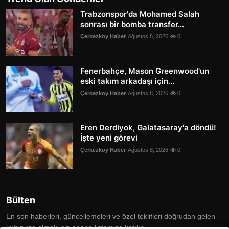
Trabzonspor'da Mohamed Salah
sonrası bir bomba transfer...
Çerkezköy Haber
Ağustos 8, 2026
0
Fenerbahçe, Mason Greenwood'un
eski takım arkadaşı için...
Çerkezköy Haber
Ağustos 8, 2026
0
Eren Derdiyok, Galatasaray'a döndü!
İşte yeni görevi
Çerkezköy Haber
Ağustos 8, 2026
0
Bülten
En son haberleri, güncellemeleri ve özel teklifleri doğrudan gelen
kutunuza almak için abone listemize katılın