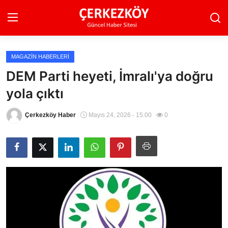
MAGAZIN HABERLERI
Ana Sayfa
DEM Parti heyeti, İmralı'ya doğru
yola çıktı
Son Dakika
Ekonomi Haberleri
Çerkezköy Haber
Mayıs 24, 2026 - 15:00
0
Magazin Haberleri
Spor Haberleri
Teknoloji Haberleri
Dünya Haberleri