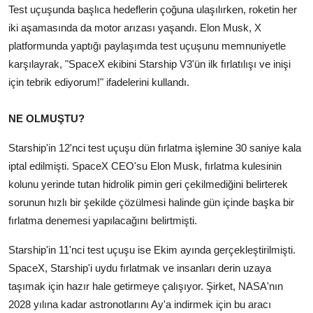
Test uçuşunda başlıca hedeflerin çoğuna ulaşılırken, roketin her
iki aşamasında da motor arızası yaşandı. Elon Musk, X
platformunda yaptığı paylaşımda test uçuşunu memnuniyetle
karşılayrak, "SpaceX ekibini Starship V3'ün ilk fırlatılışı ve inişi
için tebrik ediyorum!" ifadelerini kullandı.
NE OLMUŞTU?
Starship'in 12'nci test uçuşu dün fırlatma işlemine 30 saniye kala
iptal edilmişti. SpaceX CEO'su Elon Musk, fırlatma kulesinin
kolunu yerinde tutan hidrolik pimin geri çekilmediğini belirterek
sorunun hızlı bir şekilde çözülmesi halinde gün içinde başka bir
fırlatma denemesi yapılacağını belirtmişti.
Starship'in 11'nci test uçuşu ise Ekim ayında gerçekleştirilmişti.
SpaceX, Starship'i uydu fırlatmak ve insanları derin uzaya
taşımak için hazır hale getirmeye çalışıyor. Şirket, NASA'nın
2028 yılına kadar astronotlarını Ay'a indirmek için bu aracı