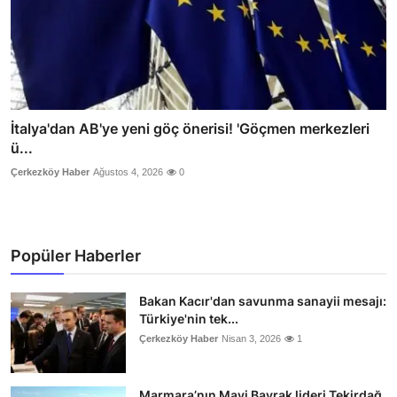
İtalya'dan AB'ye yeni göç önerisi! 'Göçmen merkezleri
ü...
Çerkezköy Haber
Ağustos 4, 2026
0
Popüler Haberler
Bakan Kacır'dan savunma sanayii mesajı:
Türkiye'nin tek...
Çerkezköy Haber
Nisan 3, 2026
1
Marmara’nın Mavi Bayrak lideri Tekirdağ,