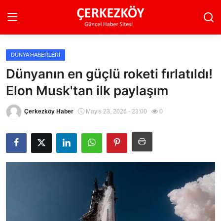
DÜNYA HABERLERI
Ana Sayfa
Dünyanın en güçlü roketi fırlatıldı!
Elon Musk'tan ilk paylaşım
Son Dakika
Ekonomi Haberleri
Çerkezköy Haber
Mayıs 23, 2026 - 23:00
0
Magazin Haberleri
Spor Haberleri
Teknoloji Haberleri
Dünya Haberleri