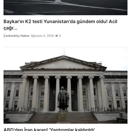
Baykar'ın K2 testi Yunanistan'da gündem oldu! Acil
çağr...
Çerkezköy Haber
Ağustos 6, 2026
0
ABD'den İran kararı! 'Yaptırımlar kaldırıldı'