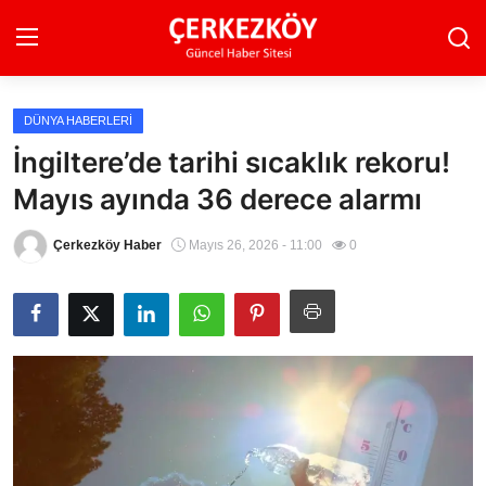
DÜNYA HABERLERI
Ana Sayfa
İngiltere’de tarihi sıcaklık rekoru!
Mayıs ayında 36 derece alarmı
Son Dakika
Ekonomi Haberleri
Çerkezköy Haber
Mayıs 26, 2026 - 11:00
0
Magazin Haberleri
Spor Haberleri
Teknoloji Haberleri
Dünya Haberleri