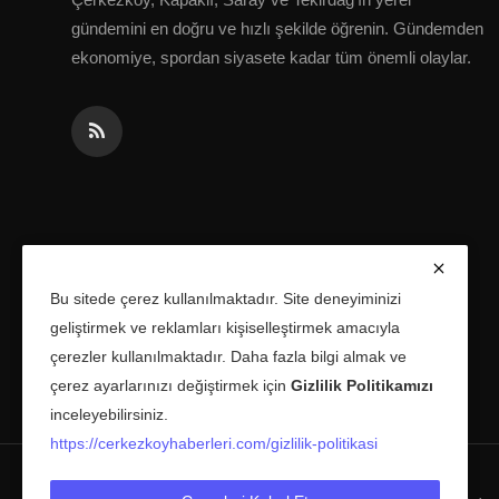
gündemini en doğru ve hızlı şekilde öğrenin. Gündemden
ekonomiye, spordan siyasete kadar tüm önemli olaylar.
Bu sitede çerez kullanılmaktadır. Site deneyiminizi
geliştirmek ve reklamları kişiselleştirmek amacıyla
çerezler kullanılmaktadır. Daha fazla bilgi almak ve
çerez ayarlarınızı değiştirmek için
Gizlilik Politikamızı
inceleyebilirsiniz.
https://cerkezkoyhaberleri.com/gizlilik-politikasi