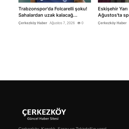
Trabzonspor'da Folcarelli şoku!
Eskişehir Yar
Sahalardan uzak kalacağ...
Ağustos'ta spo
Çerkezköy Haber
Ağustos 7, 2026
0
Çerkezköy Haber
Çerkezköy, Kapaklı, Saray ve Tekirdağ'ın yerel