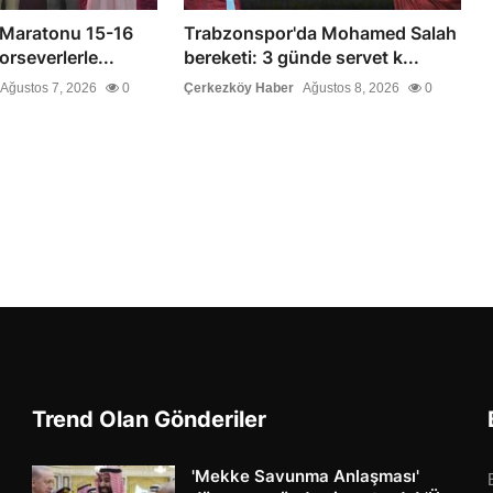
ı Maratonu 15-16
Trabzonspor'da Mohamed Salah
rseverlerle...
bereketi: 3 günde servet k...
Ağustos 7, 2026
0
Çerkezköy Haber
Ağustos 8, 2026
0
Trend Olan Gönderiler
'Mekke Savunma Anlaşması'