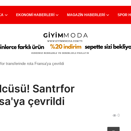
KA
EKONOMI HABERLERI
MAGAZIN HABERLERI
SPOR 
for transferinde rota Fransa'ya çevrildi
olcüsü! Santrfor
sa'ya çevrildi
0