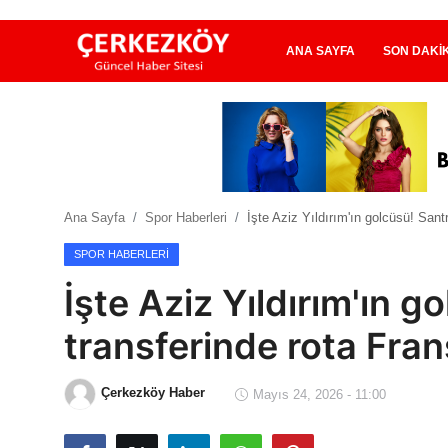
ANA SAYFA
SON DAKI
Ana Sayfa
Son Dakika
Ana Sayfa
Spor Haberleri
İşte Aziz Yıldırım'ın golcüsü! Santr
Ekonomi Haberleri
SPOR HABERLERI
Magazin Haberleri
İşte Aziz Yıldırım'ın g
Spor Haberleri
transferinde rota Fran
Teknoloji Haberleri
Çerkezköy Haber
Mayıs 24, 2026 - 11:00
Dünya Haberleri