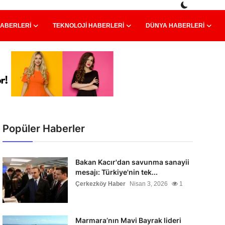
HABERLERI
TEKNOLOJI HABERLERI
DÜNYA HABERLERI
Popüler Haberler
Bakan Kacır'dan savunma sanayii
mesajı: Türkiye'nin tek...
Çerkezköy Haber
Nisan 3, 2026
1
Marmara’nın Mavi Bayrak lideri