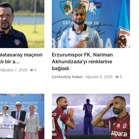
alatasaray maçının
Erzurumspor FK, Nariman
ı bir a...
Akhundzada'yı renklerine
bağladı
Ağustos 7, 2026
0
Çerkezköy Haber
Ağustos 8, 2026
0