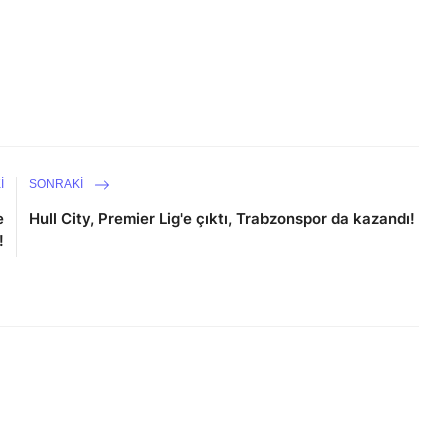
I
SONRAKI
e
Hull City, Premier Lig'e çıktı, Trabzonspor da kazandı!
!