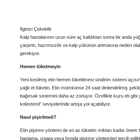
İlginizi Çekebilir
Kalp hastalarının uzun süre aç kaldıktan sonra bir anda yo
çarpıntı, hazımsızlık ve kalp yükünün artmasına neden olabi
gerekiyor.
Hemen tüketmeyin
Yeni kesilmiş etin hemen tüketilmesi sindirim sistemi açısı
yağlı et tüketin. Etin mümkünse 24 saat dinlendirilmiş şekil
bağırsak sistemini daha az zorluyor. Özellikle kuzu eti gibi 
kolesterol” seviyelerinde artışa yol açabiliyor.
Nasıl pişirilmeli?
Etin pişirme yöntemi de en az tüketim miktarı kadar önem 
haşlama, ızgara veya fırında pişirme yöntemleri tercih edilm