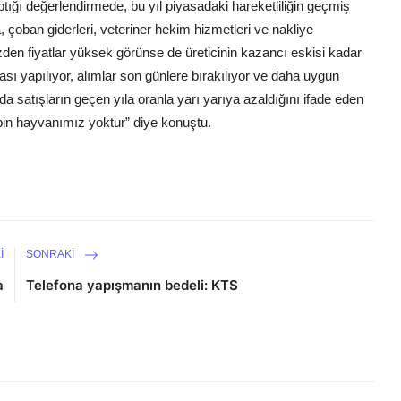
tığı değerlendirmede, bu yıl piyasadaki hareketliliğin geçmiş
 çoban giderleri, veteriner hekim hizmetleri ve nakliye
yüzden fiyatlar yüksek görünse de üreticinin kazancı eskisi kadar
ması yapılıyor, alımlar son günlere bırakılıyor ve daha uygun
a satışların geçen yıla oranla yarı yarıya azaldığını ifade eden
 bin hayvanımız yoktur” diye konuştu.
I
SONRAKI
a
Telefona yapışmanın bedeli: KTS