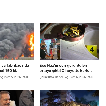
mya fabrikasında
Ece Naz'ın son görüntüleri
a! 150 ki...
ortaya çıktı! Cinayette kork...
Ağustos 5, 2026
0
Çerkezköy Haber
Ağustos 6, 2026
0