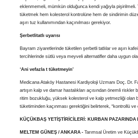
eklenmemeli, mümkün olduğunca kendi yağıyla pişirilmeli. Yan
tüketmek hem kolesterol kontrolüne hem de sindirimin düze
aşırı tuz kullanımından kaçınılması gerekiyor.
Şerbetlitatlı uyarısı
Bayram ziyaretlerinde tüketilen şerbetli tatlılar ve aşırı kafe
tercihlerinde sütlü veya meyveli alternatifler daha uygun ola
‘Ani vefazla t tüketmeyin’
Medicana Ataköy Hastanesi Kardiyoloji Uzmanı Doç. Dr. Fa
artışın kalp ve damar hastalıkları açısından önemli riskler b
ritim bozukluğu, yüksek kolesterol ve kalp yetmezliği olan b
tüketiminden kaçınması gerektiğini belirterek, “kontrollü v
KÜÇÜKBAŞ YETİŞTİRİCİLERİ: KURBAN PAZARINDA
MELTEM GÜNEŞ / ANKARA -
Tarımsal Üretim ve Küçükb