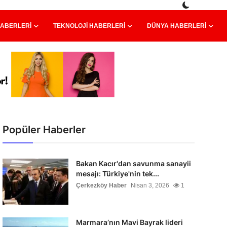
HABERLERI
TEKNOLOJI HABERLERI
DÜNYA HABERLERI
Popüler Haberler
Bakan Kacır'dan savunma sanayii
mesajı: Türkiye'nin tek...
Çerkezköy Haber
Nisan 3, 2026
1
Marmara’nın Mavi Bayrak lideri