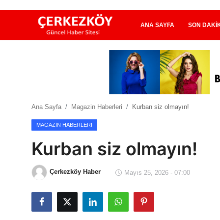
ANA SAYFA
SON DAKI
Ana Sayfa
Son Dakika
Ana Sayfa
Magazin Haberleri
Kurban siz olmayın!
Ekonomi Haberleri
MAGAZIN HABERLERI
Magazin Haberleri
Kurban siz olmayın!
Spor Haberleri
Çerkezköy Haber
Mayıs 25, 2026 - 07:00
Teknoloji Haberleri
Dünya Haberleri