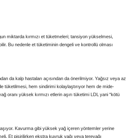
ğun miktarda kırmızı et tüketmeleri; tansiyon yükselmesi,
lir. Bu nedenle et tüketiminin dengeli ve kontrollü olması
ndan da kalp hastaları açısından da önerilmiyor. Yağsız veya az
de tüketilmesi, hem sindirimi kolaylaştırıyor hem de mide-
yağ oranı yüksek kırmızı etlerin aşırı tüketimi LDL yani “kötü
taşıyor. Kavurma gibi yüksek yağ içeren yöntemler yerine
eli. Et pişirilirken ekstra kuyruk yağı veya tereyağı