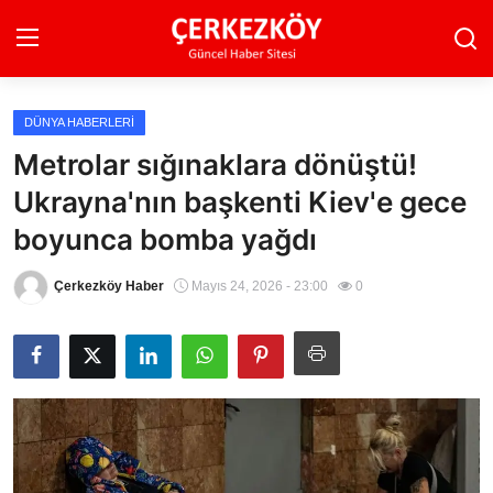
DÜNYA HABERLERI
Ana Sayfa
Metrolar sığınaklara dönüştü!
Ukrayna'nın başkenti Kiev'e gece
Son Dakika
boyunca bomba yağdı
Ekonomi Haberleri
Çerkezköy Haber
Mayıs 24, 2026 - 23:00
0
Magazin Haberleri
Spor Haberleri
Teknoloji Haberleri
Dünya Haberleri