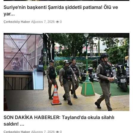
Suriye'nin başkenti Şam’da şiddetli patlama! Ölü ve
yar...
Çerkezköy Haber
Ağustos 7, 2026
0
SON DAKİKA HABERLER: Tayland'da okula silahlı
saldırı! ...
Çerkezköy Haber
Ağustos 7, 2026
0