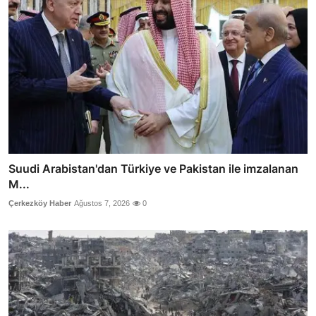
Suudi Arabistan'dan Türkiye ve Pakistan ile imzalanan
M...
Çerkezköy Haber
Ağustos 7, 2026
0