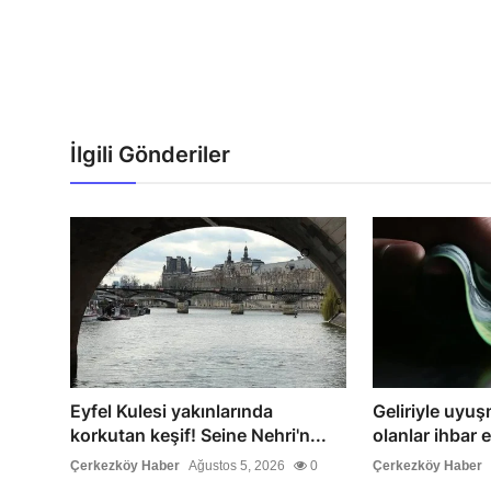
İlgili Gönderiler
Eyfel Kulesi yakınlarında
Geliriyle uyu
korkutan keşif! Seine Nehri'n...
olanlar ihbar e
Çerkezköy Haber
Ağustos 5, 2026
0
Çerkezköy Haber