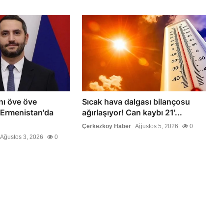
ı öve öve
Sıcak hava dalgası bilançosu
! Ermenistan'da
ağırlaşıyor! Can kaybı 21'...
Çerkezköy Haber
Ağustos 5, 2026
0
Ağustos 3, 2026
0