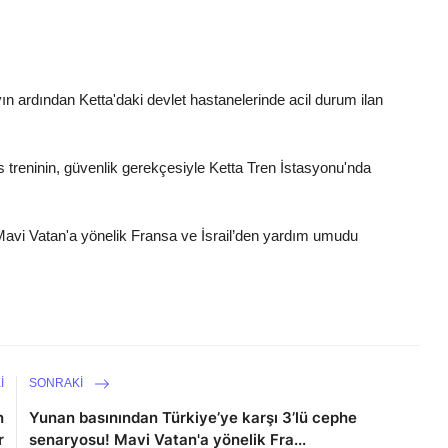
yın ardından Ketta'daki devlet hastanelerinde acil durum ilan
s treninin, güvenlik gerekçesiyle Ketta Tren İstasyonu'nda
Mavi Vatan'a yönelik Fransa ve İsrail’den yardım umudu
I
SONRAKI
n
Yunan basınından Türkiye’ye karşı 3’lü cephe
r
senaryosu! Mavi Vatan'a yönelik Fra...