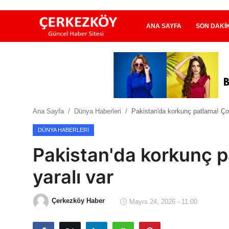
ANA SAYFA
SON DAKI
Ana Sayfa
Son Dakika
Ana Sayfa
Dünya Haberleri
Pakistan'da korkunç patlama! Ço
Ekonomi Haberleri
DÜNYA HABERLERI
Magazin Haberleri
Pakistan'da korkunç p
Spor Haberleri
yaralı var
Teknoloji Haberleri
Çerkezköy Haber
Mayıs 24, 2026 - 11:00
Dünya Haberleri