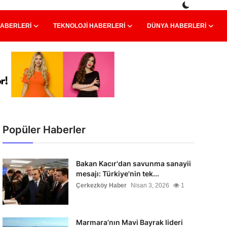
HABERLERI
TEKNOLOJI HABERLERI
DÜNYA HABERLERI
Popüler Haberler
Bakan Kacır'dan savunma sanayii
mesajı: Türkiye'nin tek...
Çerkezköy Haber
Nisan 3, 2026
1
Marmara’nın Mavi Bayrak lideri