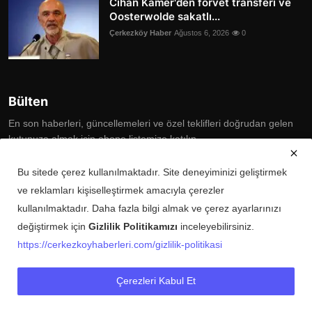
Cihan Kamer'den forvet transferi ve
Oosterwolde sakatlı...
Çerkezköy Haber
Ağustos 6, 2026
0
Bülten
En son haberleri, güncellemeleri ve özel teklifleri doğrudan gelen
kutunuza almak için abone listemize katılın
Subscribe
Bu sitede çerez kullanılmaktadır. Site deneyiminizi geliştirmek
ve reklamları kişiselleştirmek amacıyla çerezler
kullanılmaktadır. Daha fazla bilgi almak ve çerez ayarlarınızı
değiştirmek için
Gizlilik Politikamızı
inceleyebilirsiniz.
Copyright © 2025 Çerkezköy Haberleri Tüm Hakları Saklıdır.
https://cerkezkoyhaberleri.com/gizlilik-politikasi
Künye
Şartlar ve Koşullar
Gizlilik Politikası
İletişim
Çerezleri Kabul Et
Buluyoo Yerli Arama Motoru
Giyim Moda Pazaryeri