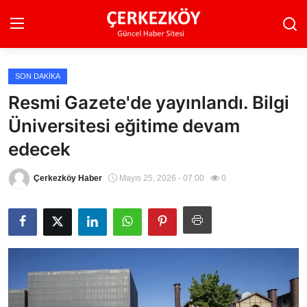
SON DAKIKA
Ana Sayfa
Resmi Gazete'de yayınlandı. Bilgi
Üniversitesi eğitime devam
Son Dakika
edecek
Ekonomi Haberleri
Çerkezköy Haber
Mayıs 25, 2026 - 07:00
0
Magazin Haberleri
Spor Haberleri
Teknoloji Haberleri
Dünya Haberleri