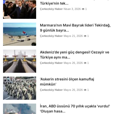
Türkiye'nin tek...
Çerkezköy Haber
Nisan 3, 2026
1
Marmara’nın Mavi Bayrak lideri Tekirdağ,
9 günlük bayra...
Çerkezköy Haber
Mayıs 21, 2026
1
Akdeniz’de yeni güç dengesi! Cezayir ve
Türkiye aynı ma...
Çerkezköy Haber
Mayıs 26, 2026
1
‘Askerin stresini ölçen kamuflaj
mümkün’
Çerkezköy Haber
Mayıs 26, 2026
1
İran, ABD üssünü 70 yıllık uçakla 'vurdu!'
'Oluşan hasa...