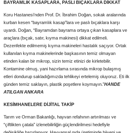
BAYRAMLIK KASAPLARA, PASLI BIÇAKLARA DİKKAT
Koru Hastanesi’nden Prof. Dr. İbrahim Doğan, sokak aralarında
kurban kesen “bayramlık kasap”lara ve paslı bıçaklara karşı
uyardı. Doğan, “Bayramdan bayrama ortaya çıkan kasaplara ve
araçlara (bıçak, satır, kıyma makinesi) dikkat edilmeli.
Dezenfekte edilmemiş kıyma makineleri hastalık saçıyor. Ortak
kullanılan kıyma makinelerinde başkasının temiz olmayan
etinden kalan bir mikrop, sizin temiz etinizi de kirletebilir.
Kontamine olmuş, yani hazırlama sırasında mikrop bulaşmış
etleri dondurup sakladığımızda tehlikeyi ertelemiş oluyoruz. Eti ilk
günden temiz saklayın, plastik poşetlere koymayın.”
HANDE
ATILGAN ANKARA
KESİMHANELERE DİJİTAL TAKİP
Tarım ve Orman Bakanlığı, hayvan refahının artırılması ve
“çiftlikten çatala” izlenebilirliğin güçlendirilmesi hedefiyle
değişikliğe hazırlanıyor. Hayvansal gıda üretiminde hijyeni ve