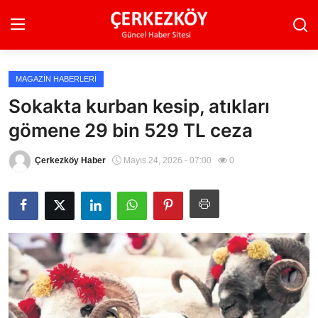
MAGAZIN HABERLERI
Ana Sayfa
Sokakta kurban kesip, atıkları
gömene 29 bin 529 TL ceza
Son Dakika
Ekonomi Haberleri
Çerkezköy Haber
Mayıs 24, 2026 - 07:00
0
Magazin Haberleri
Spor Haberleri
Teknoloji Haberleri
Dünya Haberleri