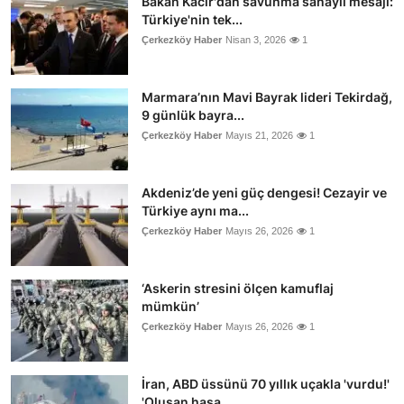
Bakan Kacır'dan savunma sanayii mesajı:
Türkiye'nin tek...
Çerkezköy Haber
Nisan 3, 2026
1
Marmara’nın Mavi Bayrak lideri Tekirdağ,
9 günlük bayra...
Çerkezköy Haber
Mayıs 21, 2026
1
Akdeniz’de yeni güç dengesi! Cezayir ve
Türkiye aynı ma...
Çerkezköy Haber
Mayıs 26, 2026
1
‘Askerin stresini ölçen kamuflaj
mümkün’
Çerkezköy Haber
Mayıs 26, 2026
1
İran, ABD üssünü 70 yıllık uçakla 'vurdu!'
'Oluşan hasa...