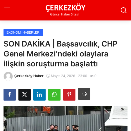
EKONOMI HABERLERI
Ana Sayfa
SON DAKİKA | Başsavcılık, CHP
Genel Merkezi'ndeki olaylara
Son Dakika
ilişkin soruşturma başlattı
Ekonomi Haberleri
Çerkezköy Haber
Mayıs 24, 2026 - 23:00
0
Magazin Haberleri
Spor Haberleri
Teknoloji Haberleri
Dünya Haberleri