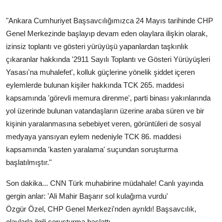
"Ankara Cumhuriyet Başsavcılığımızca 24 Mayıs tarihinde CHP
Genel Merkezinde başlayıp devam eden olaylara ilişkin olarak,
izinsiz toplantı ve gösteri yürüyüşü yapanlardan taşkınlık
çıkaranlar hakkında '2911 Sayılı Toplantı ve Gösteri Yürüyüşleri
Yasası'na muhalefet', kolluk güçlerine yönelik şiddet içeren
eylemlerde bulunan kişiler hakkında TCK 265. maddesi
kapsamında 'görevli memura direnme', parti binası yakınlarında
yol üzerinde bulunan vatandaşların üzerine araba süren ve bir
kişinin yaralanmasına sebebiyet veren, görüntüleri de sosyal
medyaya yansıyan eylem nedeniyle TCK 86. maddesi
kapsamında 'kasten yaralama' suçundan soruşturma
başlatılmıştır."
Son dakika... CNN Türk muhabirine müdahale! Canlı yayında
gergin anlar: 'Ali Mahir Başarır sol kulağıma vurdu'
Özgür Özel, CHP Genel Merkezi'nden ayrıldı! Başsavcılık,
olaylarla ilgili soruşturma başlattı