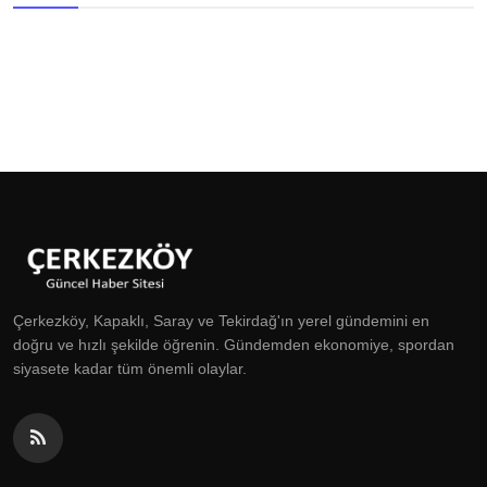
Çerkezköy, Kapaklı, Saray ve Tekirdağ'ın yerel gündemini en
doğru ve hızlı şekilde öğrenin. Gündemden ekonomiye, spordan
siyasete kadar tüm önemli olaylar.