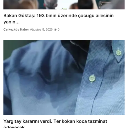
Bakan Göktaş: 193 binin üzerinde çocuğu ailesinin
yanın...
Çerkezköy Haber
Ağustos 8, 2026
0
Yargıtay kararını verdi. Ter kokan koca tazminat
ödeyecek