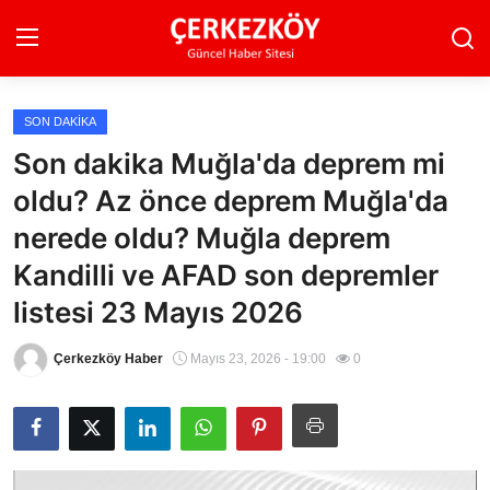
SON DAKIKA
Ana Sayfa
Son dakika Muğla'da deprem mi
oldu? Az önce deprem Muğla'da
Son Dakika
nerede oldu? Muğla deprem
Ekonomi Haberleri
Kandilli ve AFAD son depremler
Magazin Haberleri
listesi 23 Mayıs 2026
Spor Haberleri
Çerkezköy Haber
Mayıs 23, 2026 - 19:00
0
Teknoloji Haberleri
Dünya Haberleri