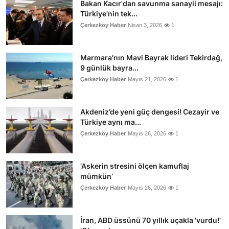
Bakan Kacır'dan savunma sanayii mesajı:
Türkiye'nin tek...
Çerkezköy Haber
Nisan 3, 2026
1
Marmara’nın Mavi Bayrak lideri Tekirdağ,
9 günlük bayra...
Çerkezköy Haber
Mayıs 21, 2026
1
Akdeniz’de yeni güç dengesi! Cezayir ve
Türkiye aynı ma...
Çerkezköy Haber
Mayıs 26, 2026
1
‘Askerin stresini ölçen kamuflaj
mümkün’
Çerkezköy Haber
Mayıs 26, 2026
1
İran, ABD üssünü 70 yıllık uçakla 'vurdu!'