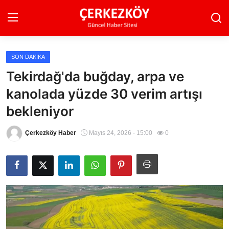
SON DAKIKA
Ana Sayfa
Tekirdağ'da buğday, arpa ve
kanolada yüzde 30 verim artışı
Son Dakika
bekleniyor
Ekonomi Haberleri
Çerkezköy Haber
Mayıs 24, 2026 - 15:00
0
Magazin Haberleri
Spor Haberleri
Teknoloji Haberleri
Dünya Haberleri