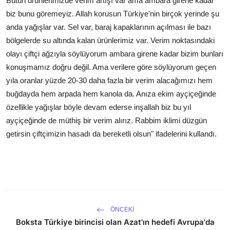
Bütün ürünlerimizde verim artışı var ama ambara girene kadar
biz bunu göremeyiz. Allah korusun Türkiye'nin birçok yerinde şu
anda yağışlar var. Sel var, baraj kapaklarının açılması ile bazı
bölgelerde su altında kalan ürünlerimiz var. Verim noktasındaki
olayı çiftçi ağzıyla söylüyorum ambara girene kadar bizim bunları
konuşmamız doğru değil. Ama verilere göre söylüyorum geçen
yıla oranlar yüzde 20-30 daha fazla bir verim alacağımızı hem
buğdayda hem arpada hem kanola da. Anıza ekim ayçiçeğinde
özellikle yağışlar böyle devam ederse inşallah biz bu yıl
ayçiçeğinde de müthiş bir verim alırız. Rabbim iklimi düzgün
getirsin çiftçimizin hasadı da bereketli olsun" ifadelerini kullandı.
ÖNCEKI
Boksta Türkiye birincisi olan Azat'ın hedefi Avrupa'da