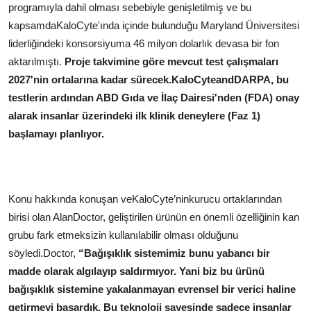
programıyla dahil olması sebebiyle genişletilmiş ve bu
kapsamdaKaloCyte'ında içinde bulunduğu Maryland Üniversitesi
liderliğindeki konsorsiyuma 46 milyon dolarlık devasa bir fon
aktarılmıştı.
Proje takvimine göre mevcut test çalışmaları
2027'nin ortalarına kadar sürecek.KaloCyteandDARPA, bu
testlerin ardından ABD Gıda ve İlaç Dairesi'nden (FDA) onay
alarak insanlar üzerindeki ilk klinik deneylere (Faz 1)
başlamayı planlıyor.
Konu hakkında konuşan veKaloCyte’ninkurucu ortaklarından
birisi olan AlanDoctor, geliştirilen ürünün en önemli özelliğinin kan
grubu fark etmeksizin kullanılabilir olması olduğunu
söyledi.Doctor,
“Bağışıklık sistemimiz bunu yabancı bir
madde olarak algılayıp saldırmıyor. Yani biz bu ürünü
bağışıklık sistemine yakalanmayan evrensel bir verici haline
getirmeyi başardık. Bu teknoloji sayesinde sadece insanlar