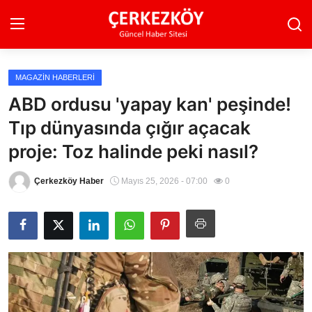
MAGAZIN HABERLERI
Ana Sayfa
ABD ordusu 'yapay kan' peşinde!
Tıp dünyasında çığır açacak
Son Dakika
proje: Toz halinde peki nasıl?
Ekonomi Haberleri
Çerkezköy Haber
Mayıs 25, 2026 - 07:00
0
Magazin Haberleri
Spor Haberleri
Teknoloji Haberleri
Dünya Haberleri