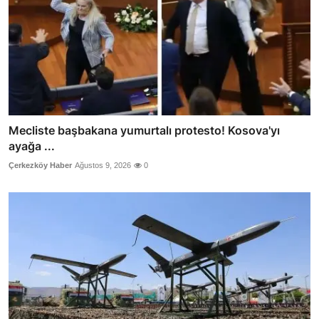
Mecliste başbakana yumurtalı protesto! Kosova'yı
ayağa ...
Çerkezköy Haber
Ağustos 9, 2026
0