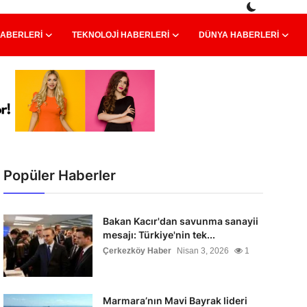
HABERLERI
TEKNOLOJI HABERLERI
DÜNYA HABERLERI
Popüler Haberler
Bakan Kacır'dan savunma sanayii
mesajı: Türkiye'nin tek...
Çerkezköy Haber
Nisan 3, 2026
1
Marmara’nın Mavi Bayrak lideri