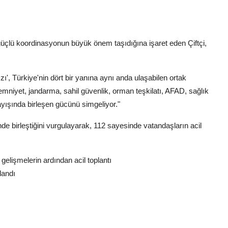
çlü koordinasyonun büyük önem taşıdığına işaret eden Çiftçi,
ı', Türkiye'nin dört bir yanına aynı anda ulaşabilen ortak
mniyet, jandarma, sahil güvenlik, orman teşkilatı, AFAD, sağlık
layışında birleşen gücünü simgeliyor."
nde birleştiğini vurgulayarak, 112 sayesinde vatandaşların acil
elişmelerin ardından acil toplantı
landı