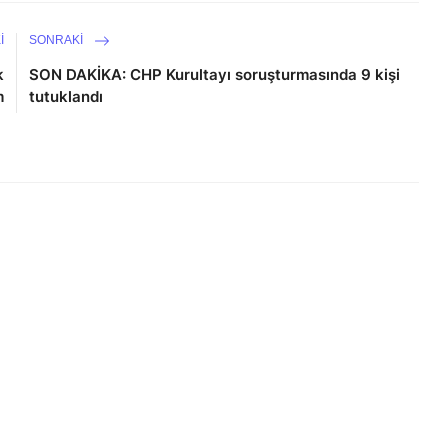
I
SONRAKI
k
SON DAKİKA: CHP Kurultayı soruşturmasında 9 kişi
m
tutuklandı