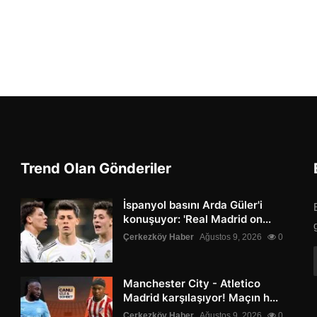
Trend Olan Gönderiler
İspanyol basını Arda Güler'i
konuşuyor: 'Real Madrid on...
Çerkezköy Haber
Ağustos 9, 2026
0
Manchester City - Atletico
Madrid karşılaşıyor! Maçın h...
Çerkezköy Haber
Ağustos 9, 2026
0