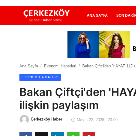
ANA SAYFA
SON DAKI
Ana Sayfa
Son Dakika
Ana Sayfa
Ekonomi Haberleri
Bakan Çiftçi'den 'HAYAT 112' 
Ekonomi Haberleri
EKONOMI HABERLERI
Magazin Haberleri
Bakan Çiftçi'den 'HAY
Spor Haberleri
ilişkin paylaşım
Teknoloji Haberleri
Çerkezköy Haber
Mayıs 23, 2026 - 23:00
Dünya Haberleri