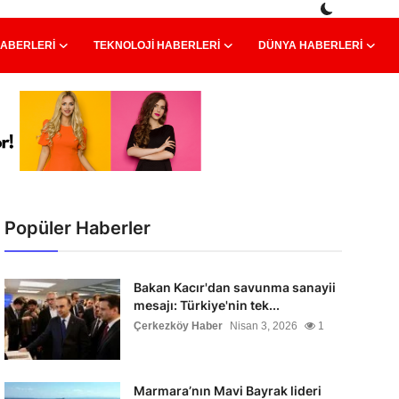
HABERLERI
TEKNOLOJI HABERLERI
DÜNYA HABERLERI
Popüler Haberler
Bakan Kacır'dan savunma sanayii
mesajı: Türkiye'nin tek...
Çerkezköy Haber
Nisan 3, 2026
1
Marmara’nın Mavi Bayrak lideri