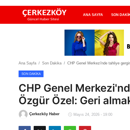
ANA SAYFA
SON DAKI
Ana Sayfa
Son Dakika
Ana Sayfa
Son Dakika
CHP Genel Merkezi'nde tahliye gergin
Ekonomi Haberleri
SON DAKIKA
Magazin Haberleri
CHP Genel Merkezi'nde 
Spor Haberleri
Özgür Özel: Geri alma
Teknoloji Haberleri
Çerkezköy Haber
Mayıs 24, 2026 - 19:00
Dünya Haberleri