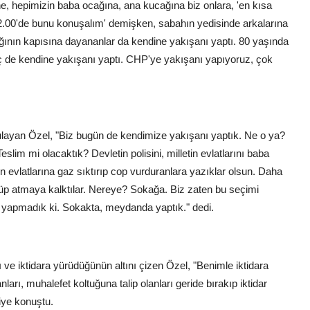
e, hepimizin baba ocağına, ana kucağına biz onlara, 'en kısa
 12.00'de bunu konuşalım' demişken, sabahın yedisinde arkalarına
ağının kapısına dayananlar da kendine yakışanı yaptı. 80 yaşında
nç de kendine yakışanı yaptı. CHP'ye yakışanı yapıyoruz, çok
rgulayan Özel, "Biz bugün de kendimize yakışanı yaptık. Ne o ya?
lim mi olacaktık? Devletin polisini, milletin evlatlarını baba
in evlatlarına gaz sıktırıp cop vurduranlara yazıklar olsun. Daha
üp atmaya kalktılar. Nereye? Sokağa. Biz zaten bu seçimi
k yapmadık ki. Sokakta, meydanda yaptık." dedi.
e iktidara yürüdüğünün altını çizen Özel, "Benimle iktidara
arı, muhalefet koltuğuna talip olanları geride bırakıp iktidar
iye konuştu.