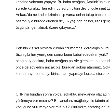
kendine yakışanı yapıyor. Bu baba ocağına, Atatürk'ün evin
sürede kurultay ilan edin, bu sorun bitsin deyip, öğle saat
Ankara'da ne kadar kriminal tip varsa onları takıp baba oc
bastonuyla burada direnen de, 16 yaşında halkçı, liseli ge
üzgünüz, geri almak üzere çıkıyoruz."
Partinin kişisel hırslara kurban edilmemesi gerektiğini vu
Sizin gibi her yenilgiden sonra bunu kabul edecek miydik? Tes
ocağına yığanlara, baba ocağına polisle girenlere, bu partin
önce de söyledim ancak bizi buradan söküp atarsınız. Sök
kazanmayı, bu partiyi birinci parti yapmayı burada oturara
CHP'nin bundan sonra yolda, sokakta, meydanda olacağını v
yürümeye var mısınız? Butlancıları, mağlubiyetle tatmin olanl
koltuğuna yürümeye var mısınız? Yürüyelim arkadaşlar." d