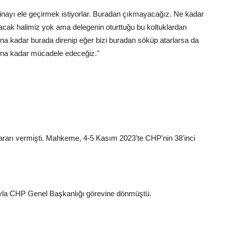
bu binayı ele geçirmek istiyorlar. Buradan çıkmayacağız. Ne kadar
ıracak halimiz yok ama delegenin oturttuğu bu koltuklardan
a kadar burada direnip eğer bizi buradan söküp atarlarsa da
una kadar mücadele edeceğiz."
rarı vermişti. Mahkeme, 4-5 Kasım 2023'te CHP'nin 38'inci
ıyla CHP Genel Başkanlığı görevine dönmüştü.