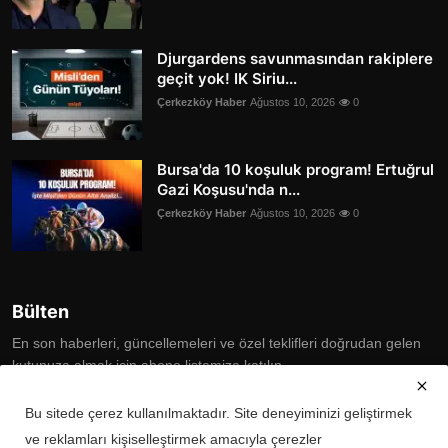
Djurgardens savunmasından rakiplere
geçit yok! IK Siriu...
Çerkezköy Haber
Ağustos 10, 2026
0
Bursa'da 10 koşuluk program! Ertuğrul
Gazi Koşusu'nda n...
Çerkezköy Haber
Ağustos 10, 2026
0
Bülten
En son haberleri, güncellemeleri ve özel teklifleri doğrudan gelen
kutunuza almak için abone listemize katılın
Subscribe
Bu sitede çerez kullanılmaktadır. Site deneyiminizi geliştirmek
ve reklamları kişiselleştirmek amacıyla çerezler