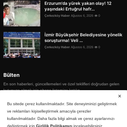
Erzurum'da yürek yakan olay! 12
yaşındaki Ertuğrul hafr...
Çerkezköy Haber
Ağustos 6, 2026
0
İzmir Büyükşehir Belediyesine yönelik
soruşturma! Veli ...
Çerkezköy Haber
Ağustos 6, 2026
0
Bülten
En son haberleri, güncellemeleri ve özel teklifleri doğrudan gelen
kutunuza almak için abone listemize katılın
Subscribe
Bu sitede çerez kullanılmaktadır. Site deneyiminizi geliştirmek
ve reklamları kişiselleştirmek amacıyla çerezler
kullanılmaktadır. Daha fazla bilgi almak ve çerez ayarlarınızı
değiştirmek için
Gizlilik Politikamızı
inceleyebilirsiniz.