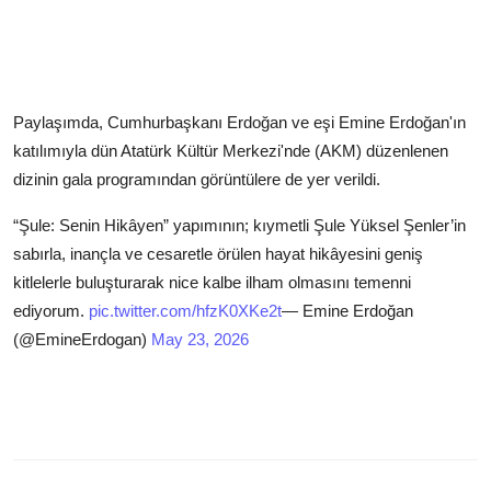
Paylaşımda, Cumhurbaşkanı Erdoğan ve eşi Emine Erdoğan'ın
katılımıyla dün Atatürk Kültür Merkezi'nde (AKM) düzenlenen
dizinin gala programından görüntülere de yer verildi.
“Şule: Senin Hikâyen” yapımının; kıymetli Şule Yüksel Şenler’in
sabırla, inançla ve cesaretle örülen hayat hikâyesini geniş
kitlelerle buluşturarak nice kalbe ilham olmasını temenni
ediyorum.
pic.twitter.com/hfzK0XKe2t
— Emine Erdoğan
(@EmineErdogan)
May 23, 2026