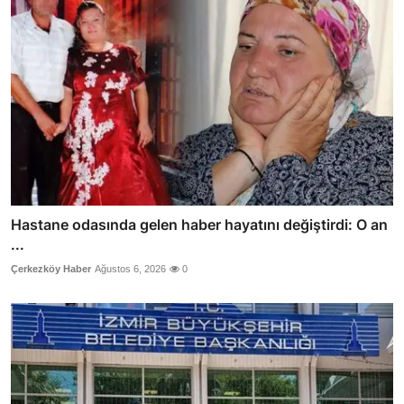
Hastane odasında gelen haber hayatını değiştirdi: O an
...
Çerkezköy Haber
Ağustos 6, 2026
0