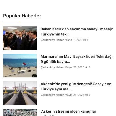
Popüler Haberler
Bakan Kacır'dan savunma sanayii mesajı:
Türkiye'nin tek...
Çerkezköy Haber
Nisan 3, 2026
1
Marmara’nın Mavi Bayrak lideri Tekirdağ,
9 günlük bayra...
Çerkezköy Haber
Mayıs 21, 2026
1
Akdeniz’de yeni güç dengesi! Cezayir ve
Türkiye aynı ma...
Çerkezköy Haber
Mayıs 26, 2026
1
‘Askerin stresini ölçen kamuflaj