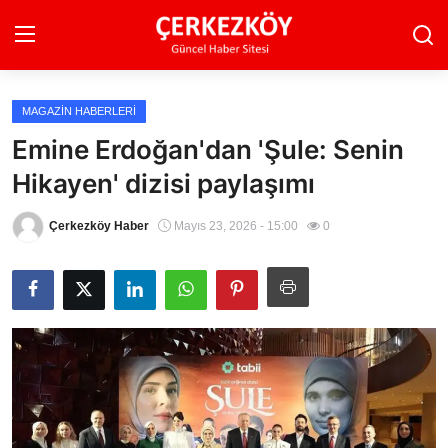
MAGAZIN HABERLERI
Ana Sayfa
Emine Erdoğan'dan 'Şule: Senin
Hikayen' dizisi paylaşımı
Son Dakika
Ekonomi Haberleri
Çerkezköy Haber
Mayıs 23, 2026 - 15:00
0
Magazin Haberleri
Spor Haberleri
Teknoloji Haberleri
Dünya Haberleri