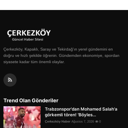
Çerkezköy, Kapaklı, Saray ve Tekirdağ'ın yerel gündemini en
doğru ve hızlı şekilde öğrenin. Gündemden ekonomiye, spordan
siyasete kadar tüm önemli olaylar.
Trend Olan Gönderiler
Trabzonspor'dan Mohamed Salah'a
görkemli tören! 'Böyles...
Çerkezköy Haber
Ağustos 7, 2026
0