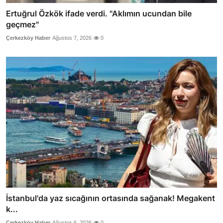
Ertuğrul Özkök ifade verdi. "Aklımın ucundan bile
geçmez"
Çerkezköy Haber
Ağustos 7, 2026
0
İstanbul'da yaz sıcağının ortasında sağanak! Megakent
k...
Çerkezköy Haber
Ağustos 6, 2026
0