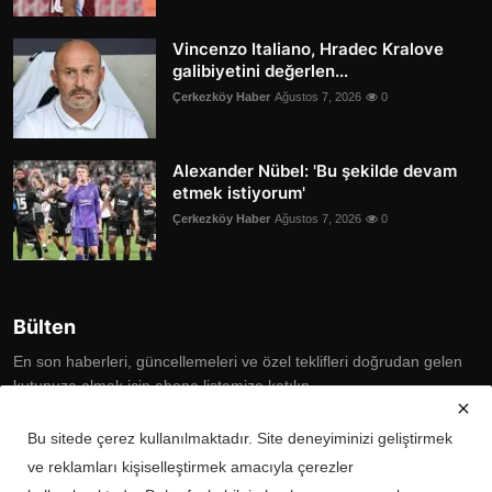
Vincenzo Italiano, Hradec Kralove
galibiyetini değerlen...
Çerkezköy Haber
Ağustos 7, 2026
0
Alexander Nübel: 'Bu şekilde devam
etmek istiyorum'
Çerkezköy Haber
Ağustos 7, 2026
0
Bülten
En son haberleri, güncellemeleri ve özel teklifleri doğrudan gelen
kutunuza almak için abone listemize katılın
Subscribe
Bu sitede çerez kullanılmaktadır. Site deneyiminizi geliştirmek
ve reklamları kişiselleştirmek amacıyla çerezler