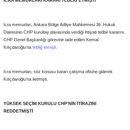
İCRA MEMURLARI KARARI TEBLİĞ ETMİŞTİ
İcra memurları, Ankara Bölge Adliye Mahkemesi 36. Hukuk
Dairesinin CHP kurultay davasında verdiği ihtiyati tedbir kararını,
CHP Genel Başkanlığı görevine iade edilen Kemal
Kılıçdaroğlu'na
tebliğ etmişti.
İcra memurları, söz konusu kararı çalışma ofisine giderek
Kılıçdaroğlu'na iletmişti.
YÜKSEK SEÇİM KURULU CHP'NİN İTİRAZINI
REDDETMİŞTİ