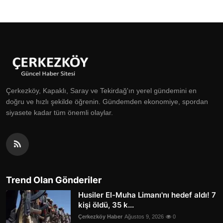
Çerkezköy, Kapaklı, Saray ve Tekirdağ'ın yerel gündemini en
doğru ve hızlı şekilde öğrenin. Gündemden ekonomiye, spordan
siyasete kadar tüm önemli olaylar.
Trend Olan Gönderiler
Husiler El-Muha Limanı'nı hedef aldı! 7
kişi öldü, 35 k...
Çerkezköy Haber
Ağustos 9, 2026
0