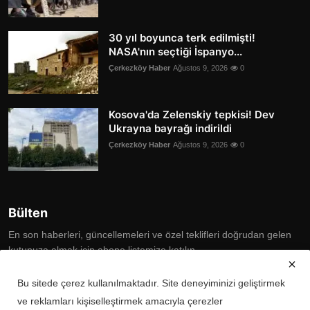
30 yıl boyunca terk edilmişti!
NASA'nın seçtiği İspanyo...
Çerkezköy Haber
Ağustos 9, 2026
0
Kosova'da Zelenskiy tepkisi! Dev
Ukrayna bayrağı indirildi
Çerkezköy Haber
Ağustos 9, 2026
0
Bülten
En son haberleri, güncellemeleri ve özel teklifleri doğrudan gelen
kutunuza almak için abone listemize katılın
Subscribe
Bu sitede çerez kullanılmaktadır. Site deneyiminizi geliştirmek
ve reklamları kişiselleştirmek amacıyla çerezler