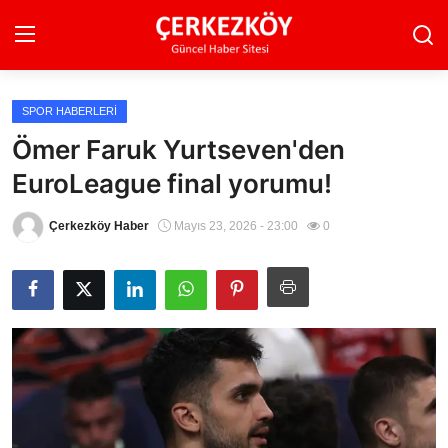
SPOR HABERLERI
Ana Sayfa
Ömer Faruk Yurtseven'den
EuroLeague final yorumu!
Son Dakika
Ekonomi Haberleri
Çerkezköy Haber
Mayıs 23, 2026 - 23:00
0
Magazin Haberleri
Spor Haberleri
Teknoloji Haberleri
Dünya Haberleri