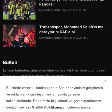
kancası!
Çerkezköy Haber
Ağustos 6, 2026
0
Trabzonspor, Mohamed Salah'ın mali
detaylarını KAP'a bi...
Çerkezköy Haber
Ağustos 6, 2026
0
Bülten
En son haberleri, güncellemeleri ve özel teklifleri doğrudan gelen
kutunuza almak için abone listemize katılın
Subscribe
Bu sitede çerez kullanılmaktadır. Site deneyiminizi geliştirmek
ve reklamları kişiselleştirmek amacıyla çerezler
kullanılmaktadır. Daha fazla bilgi almak ve çerez ayarlarınızı
değiştirmek için
Gizlilik Politikamızı
inceleyebilirsiniz.