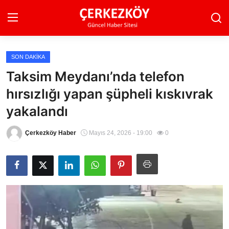
SON DAKIKA
Ana Sayfa
Taksim Meydanı’nda telefon
hırsızlığı yapan şüpheli kıskıvrak
Son Dakika
yakalandı
Ekonomi Haberleri
Çerkezköy Haber
Mayıs 24, 2026 - 19:00
0
Magazin Haberleri
Spor Haberleri
Teknoloji Haberleri
Dünya Haberleri