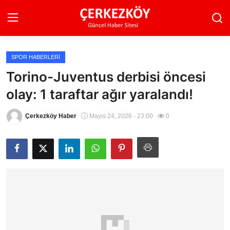
SPOR HABERLERI
Ana Sayfa
Torino-Juventus derbisi öncesi
olay: 1 taraftar ağır yaralandı!
Son Dakika
Ekonomi Haberleri
Çerkezköy Haber
Mayıs 24, 2026 - 23:00
0
Magazin Haberleri
Spor Haberleri
Teknoloji Haberleri
Dünya Haberleri