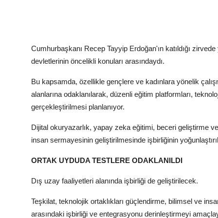
Cumhurbaşkanı Recep Tayyip Erdoğan'ın katıldığı zirvede y
devletlerinin öncelikli konuları arasındaydı.
Bu kapsamda, özellikle gençlere ve kadınlara yönelik çalış
alanlarına odaklanılarak, düzenli eğitim platformları, teknolo
gerçekleştirilmesi planlanıyor.
Dijital okuryazarlık, yapay zeka eğitimi, beceri geliştirme v
insan sermayesinin geliştirilmesinde işbirliğinin yoğunlaştır
ORTAK UYDUDA TESTLERE ODAKLANILDI
Dış uzay faaliyetleri alanında işbirliği de geliştirilecek.
Teşkilat, teknolojik ortaklıkları güçlendirme, bilimsel ve in
arasındaki işbirliği ve entegrasyonu derinleştirmeyi amaçla