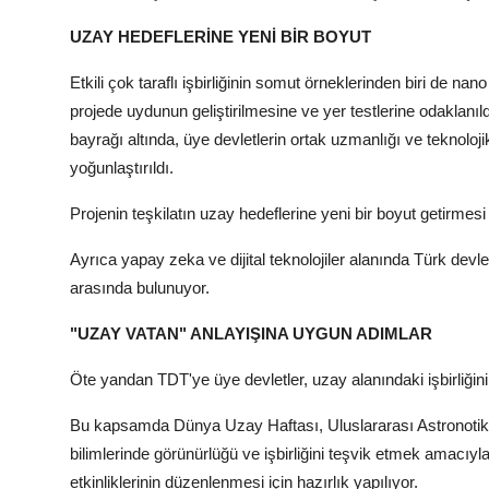
UZAY HEDEFLERİNE YENİ BİR BOYUT
Etkili çok taraflı işbirliğinin somut örneklerinden biri de na
projede uydunun geliştirilmesine ve yer testlerine odaklanıld
bayrağı altında, üye devletlerin ortak uzmanlığı ve teknoloji
yoğunlaştırıldı.
Projenin teşkilatın uzay hedeflerine yeni bir boyut getirmesi
Ayrıca yapay zeka ve dijital teknolojiler alanında Türk devl
arasında bulunuyor.
"UZAY VATAN" ANLAYIŞINA UYGUN ADIMLAR
Öte yandan TDT'ye üye devletler, uzay alanındaki işbirliğin
Bu kapsamda Dünya Uzay Haftası, Uluslararası Astronotik 
bilimlerinde görünürlüğü ve işbirliğini teşvik etmek amacıyl
etkinliklerinin düzenlenmesi için hazırlık yapılıyor.