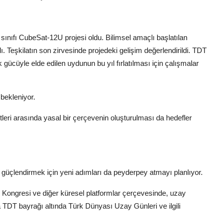
no sınıfı CubeSat-12U projesi oldu. Bilimsel amaçlı başlatılan
ı. Teşkilatın son zirvesinde projedeki gelişim değerlendirildi. TDT
k gücüyle elde edilen uydunun bu yıl fırlatılması için çalışmalar
 bekleniyor.
etleri arasında yasal bir çerçevenin oluşturulması da hedefler
i güçlendirmek için yeni adımları da peyderpey atmayı planlıyor.
Kongresi ve diğer küresel platformlar çerçevesinde, uzay
a TDT bayrağı altında Türk Dünyası Uzay Günleri ve ilgili