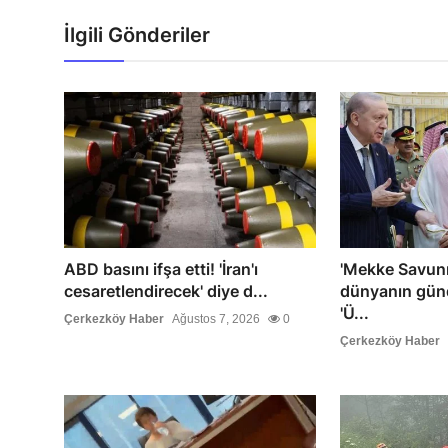
İlgili Gönderiler
ABD basını ifşa etti! 'İran'ı
'Mekke Savun
cesaretlendirecek' diye d...
dünyanın gün
'Ü...
Çerkezköy Haber
Ağustos 7, 2026
0
Çerkezköy Haber