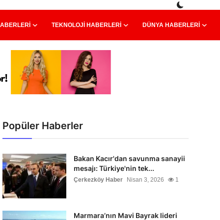
HABERLERI
TEKNOLOJI HABERLERI
DÜNYA HABERLERI
Popüler Haberler
Bakan Kacır'dan savunma sanayii
mesajı: Türkiye'nin tek...
Çerkezköy Haber
Nisan 3, 2026
1
Marmara’nın Mavi Bayrak lideri