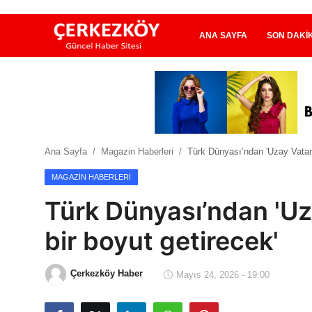
ANA SAYFA
SON DAKI
Ana Sayfa
Son Dakika
Ana Sayfa
Magazin Haberleri
Türk Dünyası’ndan 'Uzay Vatan' 
Ekonomi Haberleri
MAGAZIN HABERLERI
Magazin Haberleri
Türk Dünyası’ndan 'Uz
Spor Haberleri
bir boyut getirecek'
Teknoloji Haberleri
Çerkezköy Haber
Mayıs 24, 2026 - 19:00
Dünya Haberleri