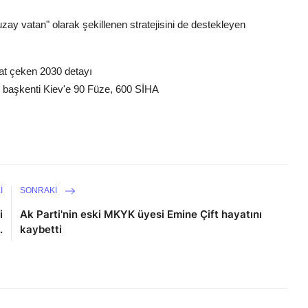
uzay vatan" olarak şekillenen stratejisini de destekleyen
kat çeken 2030 detayı
n başkenti Kiev'e 90 Füze, 600 SİHA
I
SONRAKI
i
Ak Parti'nin eski MKYK üyesi Emine Çift hayatını
.
kaybetti