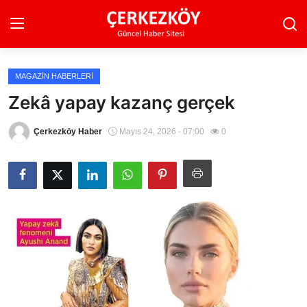
MAGAZIN HABERLERI
Ana Sayfa
Zekâ yapay kazanç gerçek
Son Dakika
Çerkezköy Haber
Mayıs 24, 2026 - 07:00
0
Ekonomi Haberleri
Magazin Haberleri
Spor Haberleri
Teknoloji Haberleri
Dünya Haberleri