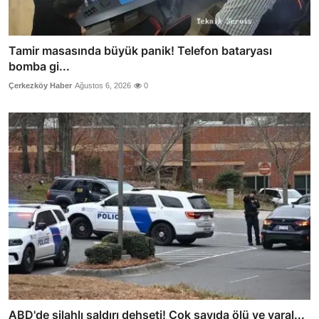
Tamir masasında büyük panik! Telefon bataryası
bomba gi...
Çerkezköy Haber
Ağustos 6, 2026
0
ABD'de silahlı saldırı dehşeti! Çok sayıda ölü ve yaral...