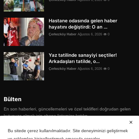
Hastane odasında gelen haber
hayatını değiştirdi: O an ...
Çerkezköy Haber
Ağustos 6, 2026
0
Yaz tatilinde sanayiyi seçtiler!
Arkadaşları tatilde, o...
Çerkezköy Haber
Ağustos 6, 2026
0
Bülten
En son haberleri, güncellemeleri ve özel teklifleri doğrudan gelen
kutunuza almak için abone listemize katılın
Subscribe
Bu sitede çerez kullanılmaktadır. Site deneyiminizi geliştirmek
ve reklamları kişiselleştirmek amacıyla çerezler