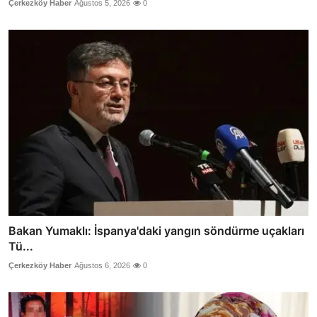
Çerkezköy Haber
Ağustos 5, 2026
0
Bakan Yumaklı: İspanya'daki yangın söndürme uçakları
Tü...
Çerkezköy Haber
Ağustos 6, 2026
0