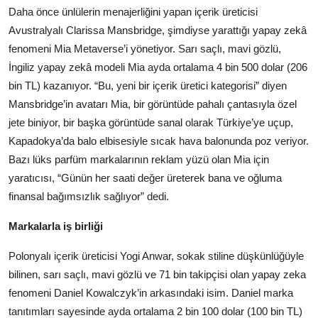
Daha önce ünlülerin menajerliğini yapan içerik üreticisi
Avustralyalı Clarissa Mansbridge, şimdiyse yarattığı yapay zekâ
fenomeni Mia Metaverse’i yönetiyor. Sarı saçlı, mavi gözlü,
İngiliz yapay zekâ modeli Mia ayda ortalama 4 bin 500 dolar (206
bin TL) kazanıyor. “Bu, yeni bir içerik üretici kategorisi” diyen
Mansbridge’in avatarı Mia, bir görüntüde pahalı çantasıyla özel
jete biniyor, bir başka görüntüde sanal olarak Türkiye’ye uçup,
Kapadokya’da balo elbisesiyle sıcak hava balonunda poz veriyor.
Bazı lüks parfüm markalarının reklam yüzü olan Mia için
yaratıcısı, “Günün her saati değer üreterek bana ve oğluma
finansal bağımsızlık sağlıyor” dedi.
Markalarla iş birliği
Polonyalı içerik üreticisi Yogi Anwar, sokak stiline düşkünlüğüyle
bilinen, sarı saçlı, mavi gözlü ve 71 bin takipçisi olan yapay zeka
fenomeni Daniel Kowalczyk’in arkasındaki isim. Daniel marka
tanıtımları sayesinde ayda ortalama 2 bin 100 dolar (100 bin TL)