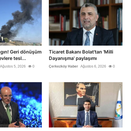
ngın! Geri dönüşüm
Ticaret Bakanı Bolat'tan 'Milli
lere tesl...
Dayanışma' paylaşımı
Ağustos 5, 2026
0
Çerkezköy Haber
Ağustos 6, 2026
0