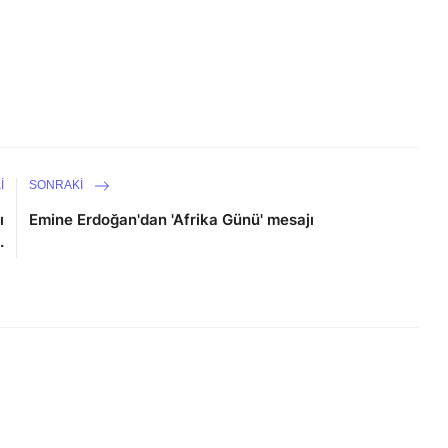
I
SONRAKI
ı
Emine Erdoğan'dan 'Afrika Günü' mesajı
.