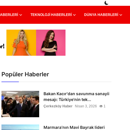
HABERLERI
TEKNOLOJI HABERLERI
DÜNYA HABERLERI
Popüler Haberler
Bakan Kacır'dan savunma sanayii
mesajı: Türkiye'nin tek...
Çerkezköy Haber
Nisan 3, 2026
1
Marmara’nın Mavi Bayrak lideri