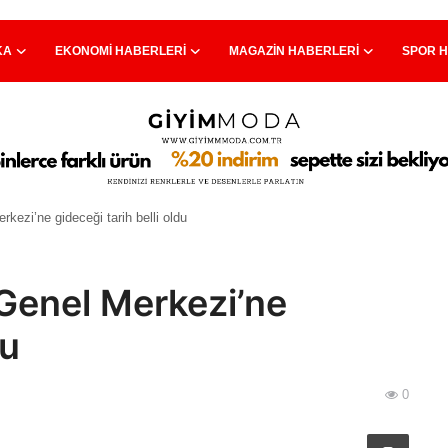
KA
EKONOMI HABERLERI
MAGAZIN HABERLERI
SPOR 
kezi’ne gideceği tarih belli oldu
Genel Merkezi’ne
du
0