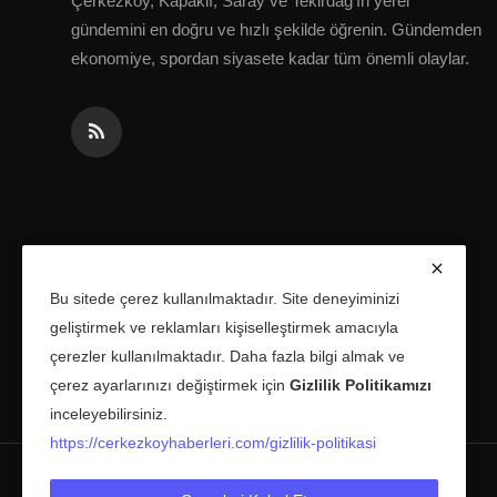
Çerkezköy, Kapaklı, Saray ve Tekirdağ'ın yerel
gündemini en doğru ve hızlı şekilde öğrenin. Gündemden
ekonomiye, spordan siyasete kadar tüm önemli olaylar.
Bu sitede çerez kullanılmaktadır. Site deneyiminizi
geliştirmek ve reklamları kişiselleştirmek amacıyla
çerezler kullanılmaktadır. Daha fazla bilgi almak ve
çerez ayarlarınızı değiştirmek için
Gizlilik Politikamızı
inceleyebilirsiniz.
https://cerkezkoyhaberleri.com/gizlilik-politikasi