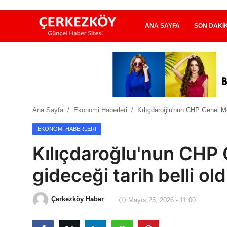
ANA SAYFA
SON DAKI
Ana Sayfa
Son Dakika
Ana Sayfa
Ekonomi Haberleri
Kılıçdaroğlu'nun CHP Genel Mer
Ekonomi Haberleri
EKONOMI HABERLERI
Magazin Haberleri
Kılıçdaroğlu'nun CHP 
Spor Haberleri
gideceği tarih belli ol
Teknoloji Haberleri
Çerkezköy Haber
Mayıs 25, 2026 - 11:00
Dünya Haberleri