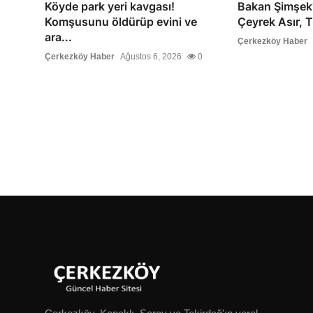
Köyde park yeri kavgası!
Bakan Şimşek't
Komşusunu öldürüp evini ve
Çeyrek Asır, T
ara...
Çerkezköy Haber
Çerkezköy Haber
Ağustos 6, 2026
0