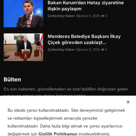
Bakan Kurum'dan Hatay ziyaretine
ilişkin paylaşım
Çerkezköy Haber
Ağustos 8, 2026
0
Menderes Belediye Başkanı İlkay
Çiçek görevden uzaklaşt...
Çerkezköy Haber
Ağustos 8, 2026
0
Bülten
En son haberleri, güncellemeleri ve özel teklifleri doğrudan gelen
kutunuza almak için abone listemize katılın
Subscribe
Bu sitede çerez kullanılmaktadır. Site deneyiminizi geliştirmek
ve reklamları kişiselleştirmek amacıyla çerezler
kullanılmaktadır. Daha fazla bilgi almak ve çerez ayarlarınızı
değiştirmek için
Gizlilik Politikamızı
inceleyebilirsiniz.