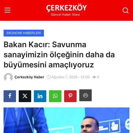
EKONOMI HABERLERI
Ana Sayfa
Bakan Kacır: Savunma
sanayimizin ölçeğinin daha da
Son Dakika
büyümesini amaçlıyoruz
Ekonomi Haberleri
Çerkezköy Haber
Ağustos 7, 2026 - 15:00
0
Magazin Haberleri
Spor Haberleri
Teknoloji Haberleri
Dünya Haberleri