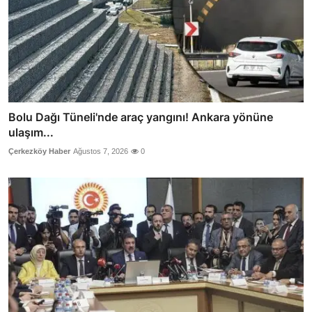
Bolu Dağı Tüneli'nde araç yangını! Ankara yönüne
ulaşım...
Çerkezköy Haber
Ağustos 7, 2026
0