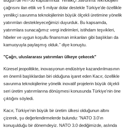
Bugün de HIT-30 kapsamında 'Yenilikçi Savunma Teknolojileri'
çağrısını ilan ettik ve 5 milyar dolar destekle Türkiye'de özellikle
yenilikçi savunma teknolojilerinin büyük ölçekli üretimine yönelik
yatırımları destekleyeceğimizi duyurduk. Bu kapsamda,
yatırımlara sunacağımız vergi indirimleri, istihdam teşvikleri,
hibeler ve uygun koşullu finansman imkanları gibi başlıkları da
kamuoyuyla paylaşmış olduk." diye konuştu.
"Çağrı, uluslararası yatırımları ülkeye çekecek"
Küresel jeopolitikte, inovasyonun endüstriye kazandırılmasının
en önemli başlıklardan biri olduğuna işaret eden Kacır, özellikle
savunma teknolojilerine yönelik inovatif projelerin büyük ölçekli
seri üretim yatırımlarına dönüşmesi konusunda Türkiye'nin öne
çıktığını söyledi.
Kacır, Türkiye'nin büyük bir üretim ülkesi olduğunun altını
çizerek, şu değerlendirmelerde bulundu: "NATO 3.0'ın
konuşulduğu bir dönemdeyiz. NATO 3.0 dediğimizde, aslında