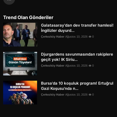
Trend Olan Gönderiler
Galatasaray'dan dev transfer hamlesi!
İngilizler duyurd...
Çerkezköy Haber
Ağustos 10, 2026
0
Djurgardens savunmasından rakiplere
geçit yok! IK Siriu...
Çerkezköy Haber
Ağustos 10, 2026
0
Bursa'da 10 koşuluk program! Ertuğrul
Gazi Koşusu'nda n...
Çerkezköy Haber
Ağustos 10, 2026
0