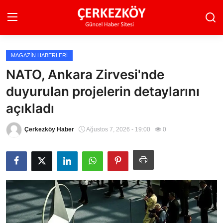
MAGAZIN HABERLERI
Ana Sayfa
NATO, Ankara Zirvesi'nde
duyurulan projelerin detaylarını
Son Dakika
açıkladı
Ekonomi Haberleri
Çerkezköy Haber
Ağustos 7, 2026 - 19:00
0
Magazin Haberleri
Spor Haberleri
Teknoloji Haberleri
Dünya Haberleri