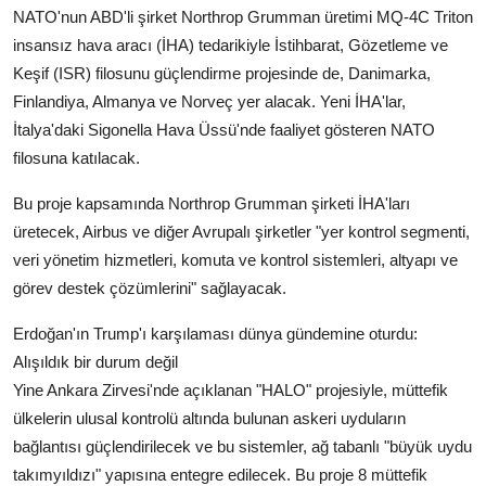
NATO'nun ABD'li şirket Northrop Grumman üretimi MQ-4C Triton
insansız hava aracı (İHA) tedarikiyle İstihbarat, Gözetleme ve
Keşif (ISR) filosunu güçlendirme projesinde de, Danimarka,
Finlandiya, Almanya ve Norveç yer alacak. Yeni İHA'lar,
İtalya'daki Sigonella Hava Üssü'nde faaliyet gösteren NATO
filosuna katılacak.
Bu proje kapsamında Northrop Grumman şirketi İHA'ları
üretecek, Airbus ve diğer Avrupalı şirketler "yer kontrol segmenti,
veri yönetim hizmetleri, komuta ve kontrol sistemleri, altyapı ve
görev destek çözümlerini" sağlayacak.
Erdoğan'ın Trump'ı karşılaması dünya gündemine oturdu:
Alışıldık bir durum değil
Yine Ankara Zirvesi'nde açıklanan "HALO" projesiyle, müttefik
ülkelerin ulusal kontrolü altında bulunan askeri uyduların
bağlantısı güçlendirilecek ve bu sistemler, ağ tabanlı "büyük uydu
takımyıldızı" yapısına entegre edilecek. Bu proje 8 müttefik