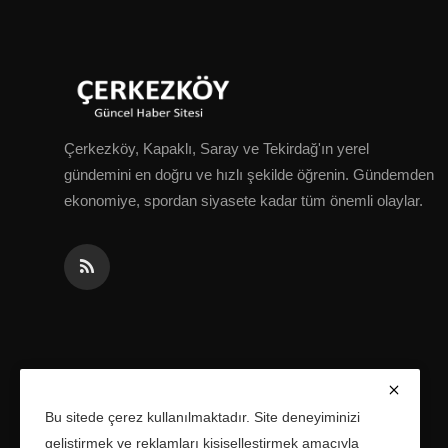
Çerkezköy, Kapaklı, Saray ve Tekirdağ'ın yerel
gündemini en doğru ve hızlı şekilde öğrenin. Gündemden
ekonomiye, spordan siyasete kadar tüm önemli olaylar.
Bu sitede çerez kullanılmaktadır. Site deneyiminizi
geliştirmek ve reklamları kişiselleştirmek amacıyla