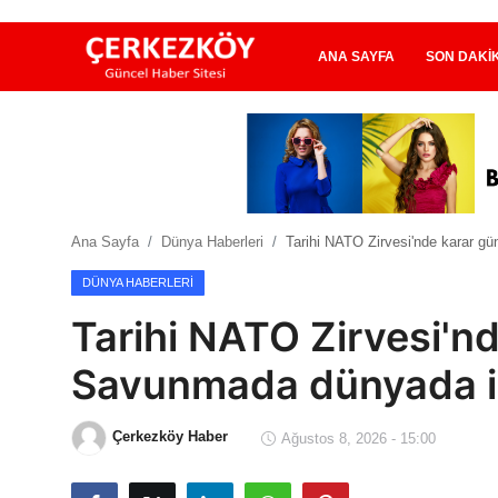
ANA SAYFA
SON DAKI
Ana Sayfa
Son Dakika
Ana Sayfa
Dünya Haberleri
Tarihi NATO Zirvesi'nde karar g
Ekonomi Haberleri
DÜNYA HABERLERI
Magazin Haberleri
Tarihi NATO Zirvesi'n
Spor Haberleri
Savunmada dünyada il
Teknoloji Haberleri
Çerkezköy Haber
Ağustos 8, 2026 - 15:00
Dünya Haberleri