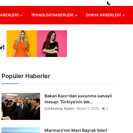
HABERLERI
TEKNOLOJI HABERLERI
DÜNYA HABERLERI
Popüler Haberler
Bakan Kacır'dan savunma sanayii
mesajı: Türkiye'nin tek...
Çerkezköy Haber
Nisan 3, 2026
1
Marmara’nın Mavi Bayrak lideri