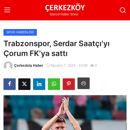
SPOR HABERLERI
Ana Sayfa
Trabzonspor, Serdar Saatçı'yı
Çorum FK'ya sattı
Son Dakika
Ekonomi Haberleri
Çerkezköy Haber
Ağustos 7, 2026 - 15:00
0
Magazin Haberleri
Spor Haberleri
Teknoloji Haberleri
Dünya Haberleri