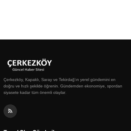
Çerkezköy, Kapaklı, Saray ve Tekirdağ'ın yerel gündemini en
doğru ve hızlı şekilde öğrenin. Gündemden ekonomiye, spordan
siyasete kadar tüm önemli olaylar.