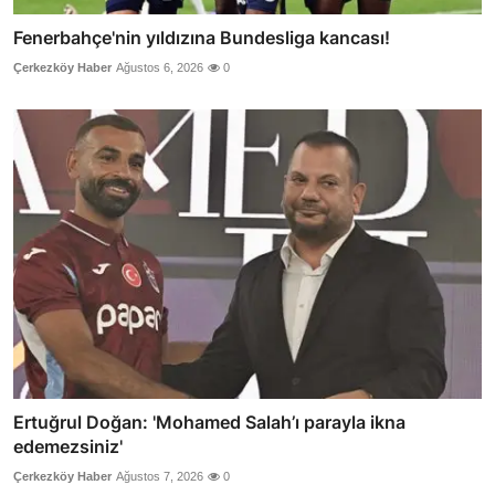
Fenerbahçe'nin yıldızına Bundesliga kancası!
Çerkezköy Haber
Ağustos 6, 2026
0
Ertuğrul Doğan: 'Mohamed Salah’ı parayla ikna
edemezsiniz'
Çerkezköy Haber
Ağustos 7, 2026
0